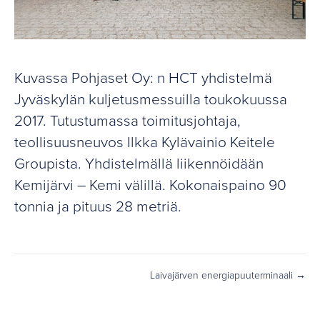
Kuvassa Pohjaset Oy: n HCT yhdistelmä
Jyväskylän kuljetusmessuilla toukokuussa
2017. Tutustumassa toimitusjohtaja,
teollisuusneuvos Ilkka Kylävainio Keitele
Groupista. Yhdistelmällä liikennöidään
Kemijärvi – Kemi välillä. Kokonaispaino 90
tonnia ja pituus 28 metriä.
Laivajärven energiapuuterminaali →
Posts
navigation