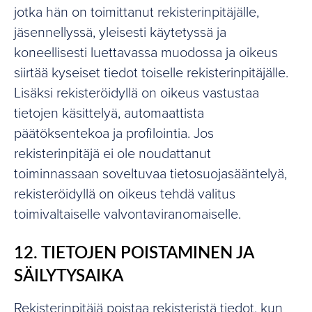
jotka hän on toimittanut rekisterinpitäjälle,
jäsennellyssä, yleisesti käytetyssä ja
koneellisesti luettavassa muodossa ja oikeus
siirtää kyseiset tiedot toiselle rekisterinpitäjälle.
Lisäksi rekisteröidyllä on oikeus vastustaa
tietojen käsittelyä, automaattista
päätöksentekoa ja profilointia. Jos
rekisterinpitäjä ei ole noudattanut
toiminnassaan soveltuvaa tietosuojasääntelyä,
rekisteröidyllä on oikeus tehdä valitus
toimivaltaiselle valvontaviranomaiselle.
12. TIETOJEN POISTAMINEN JA
SÄILYTYSAIKA
Rekisterinpitäjä poistaa rekisteristä tiedot, kun