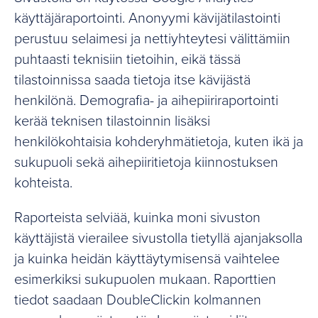
käyttäjäraportointi. Anonyymi kävijätilastointi
perustuu selaimesi ja nettiyhteytesi välittämiin
puhtaasti teknisiin tietoihin, eikä tässä
tilastoinnissa saada tietoja itse kävijästä
henkilönä. Demografia- ja aihepiiriraportointi
kerää teknisen tilastoinnin lisäksi
henkilökohtaisia kohderyhmätietoja, kuten ikä ja
sukupuoli sekä aihepiiritietoja kiinnostuksen
kohteista.
Raporteista selviää, kuinka moni sivuston
käyttäjistä vierailee sivustolla tietyllä ajanjaksolla
ja kuinka heidän käyttäytymisensä vaihtelee
esimerkiksi sukupuolen mukaan. Raporttien
tiedot saadaan DoubleClickin kolmannen