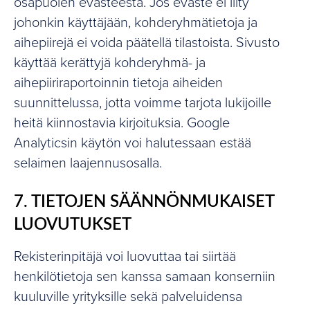
osapuolen evästeestä. Jos eväste ei liity
johonkin käyttäjään, kohderyhmätietoja ja
aihepiirejä ei voida päätellä tilastoista. Sivusto
käyttää kerättyjä kohderyhmä- ja
aihepiiriraportoinnin tietoja aiheiden
suunnittelussa, jotta voimme tarjota lukijoille
heitä kiinnostavia kirjoituksia. Google
Analyticsin käytön voi halutessaan estää
selaimen laajennusosalla.
7. TIETOJEN SÄÄNNÖNMUKAISET
LUOVUTUKSET
Rekisterinpitäjä voi luovuttaa tai siirtää
henkilötietoja sen kanssa samaan konserniin
kuuluville yrityksille sekä palveluidensa