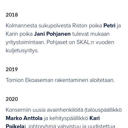
2018
Kolmannesta sukupolvesta Riston poika
Petri
ja
Karin poika
Jani Pohjanen
tulevat mukaan
yritystoimintaan. Pohjaset on SKAL:n vuoden
kuljetusyritys.
2019
Tornion Ekoaseman rakentaminen aloitetaan.
2020
Konserniin uusia avainhenkilöitä (talouspäällikkö
Marko Anttola
ja kehityspäällikkö
Kari
Poikela
), johtoryhmä vahvistuu ja uudistettua