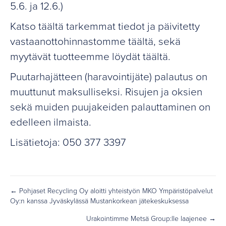
5.6. ja 12.6.)
Katso täältä tarkemmat tiedot
ja päivitetty
vastaanottohinnastomme
täältä
, sekä
myytävät tuotteemme löydät
täältä
.
Puutarhajätteen (haravointijäte) palautus on
muuttunut maksulliseksi. Risujen ja oksien
sekä muiden puujakeiden palauttaminen on
edelleen ilmaista.
Lisätietoja: 050 377 3397
← Pohjaset Recycling Oy aloitti yhteistyön MKO Ympäristöpalvelut
Posts
Oy:n kanssa Jyväskylässä Mustankorkean jätekeskuksessa
navigation
Urakointimme Metsä Group:lle laajenee →