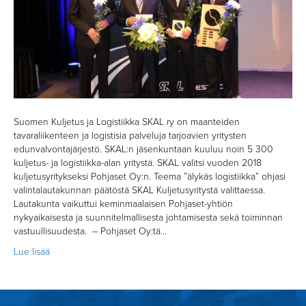
Suomen Kuljetus ja Logistiikka SKAL ry on maanteiden
tavaraliikenteen ja logistisia palveluja tarjoavien yritysten
edunvalvontajärjestö. SKAL:n jäsenkuntaan kuuluu noin 5 300
kuljetus- ja logistiikka-alan yritystä. SKAL valitsi vuoden 2018
kuljetusyritykseksi Pohjaset Oy:n. Teema ”älykäs logistiikka” ohjasi
valintalautakunnan päätöstä SKAL Kuljetusyritystä valittaessa.
Lautakunta vaikuttui keminmaalaisen Pohjaset-yhtiön
nykyaikaisesta ja suunnitelmallisesta johtamisesta sekä toiminnan
vastuullisuudesta. – Pohjaset Oy:tä…
Lue lisää