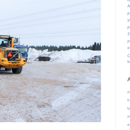
r
A
P
y
P
2
P
e
O
k
A
m
h
t
m
e