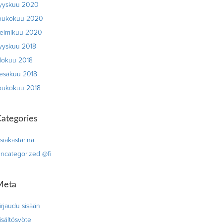
yyskuu 2020
oukokuu 2020
elmikuu 2020
yyskuu 2018
lokuu 2018
esäkuu 2018
oukokuu 2018
ategories
siakastarina
ncategorized @fi
Meta
irjaudu sisään
isältösyöte