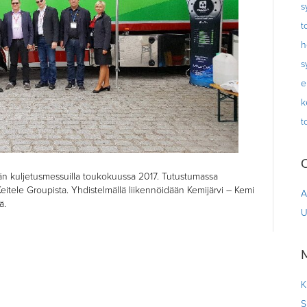
s
t
h
s
e
k
t
C
n kuljetusmessuilla toukokuussa 2017. Tutustumassa
Keitele Groupista. Yhdistelmällä liikennöidään Kemijärvi – Kemi
A
ä.
U
K
S