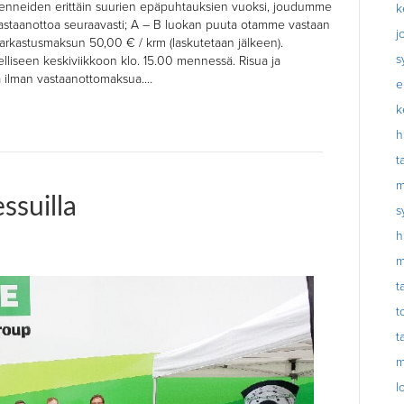
enneiden erittäin suurien epäpuhtauksien vuoksi, joudumme
k
astaanottoa seuraavasti; A – B luokan puuta otamme vastaan
j
 tarkastusmaksun 50,00 € / krm (laskutetaan jälkeen).
s
elliseen keskiviikkoon klo. 15.00 mennessä. Risua ja
 ilman vastaanottomaksua.…
e
k
h
t
m
ssuilla
s
h
m
t
t
t
m
l