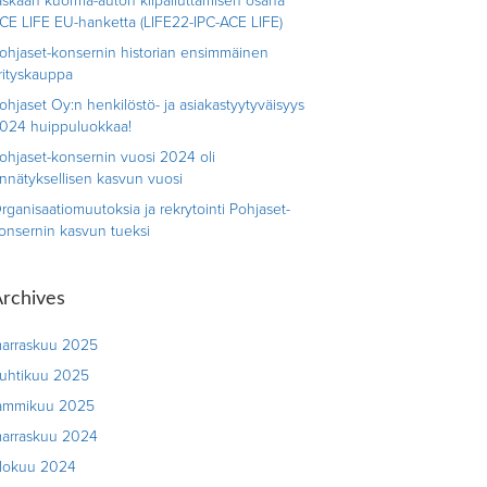
askaan kuorma-auton kilpailuttamisen osana
CE LIFE EU-hanketta (LIFE22-IPC-ACE LIFE)
ohjaset-konsernin historian ensimmäinen
rityskauppa
ohjaset Oy:n henkilöstö- ja asiakastyytyväisyys
024 huippuluokkaa!
ohjaset-konsernin vuosi 2024 oli
nnätyksellisen kasvun vuosi
rganisaatiomuutoksia ja rekrytointi Pohjaset-
onsernin kasvun tueksi
rchives
arraskuu 2025
uhtikuu 2025
ammikuu 2025
arraskuu 2024
lokuu 2024