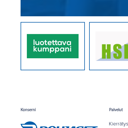
Konserni
Palvelut
Kierräty