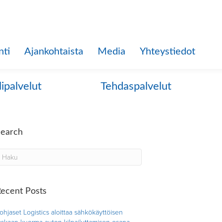
nti
Ajankohtaista
Media
Yhteystiedot
lipalvelut
Tehdaspalvelut
Search
ecent Posts
ohjaset Logistics aloittaa sähkökäyttöisen