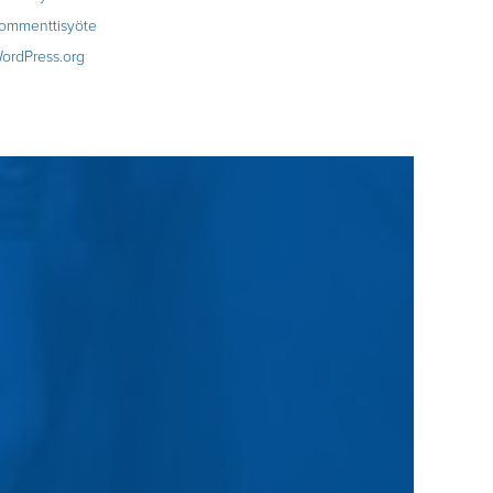
ommenttisyöte
ordPress.org