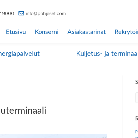
7 9000
info@pohjaset.com
Etusivu
Konserni
Asiakastarinat
Rekrytoi
nergiapalvelut
Kuljetus- ja terminaa
uuterminaali
R
P