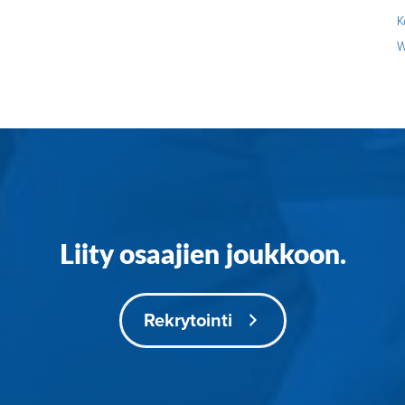
K
W
Liity osaajien joukkoon.
Rekrytointi