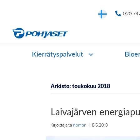
020 74
Kierrätyspalvelut
Bioe
Arkisto: toukokuu 2018
Laivajärven energiap
Kirjoittajalta
nomon
|
8.5.2018