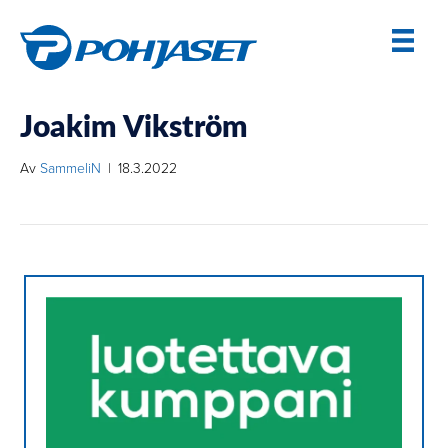
Joakim Vikström
Av
SammeliN
|
18.3.2022