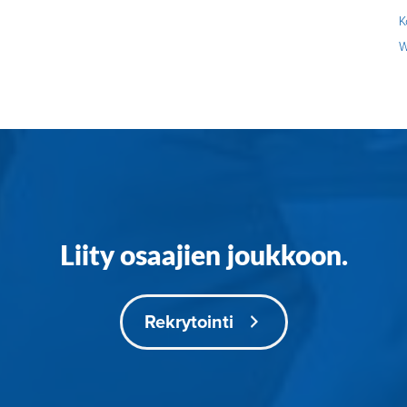
K
W
Liity osaajien joukkoon.
Rekrytointi