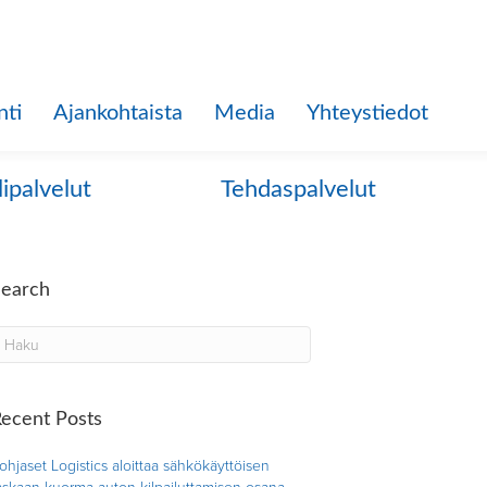
nti
Ajankohtaista
Media
Yhteystiedot
lipalvelut
Tehdaspalvelut
Search
ecent Posts
ohjaset Logistics aloittaa sähkökäyttöisen