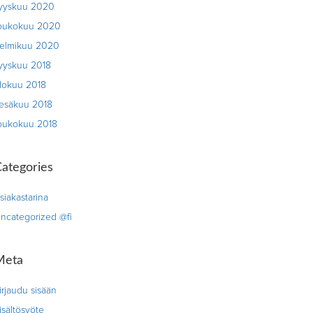
yyskuu 2020
oukokuu 2020
elmikuu 2020
yyskuu 2018
lokuu 2018
esäkuu 2018
oukokuu 2018
ategories
siakastarina
ncategorized @fi
Meta
irjaudu sisään
isältösyöte