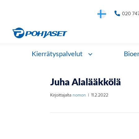
020 74
Kierrätyspalvelut
Bioe
Juha Alalääkkölä
Kirjoittajalta
nomon
|
11.2.2022