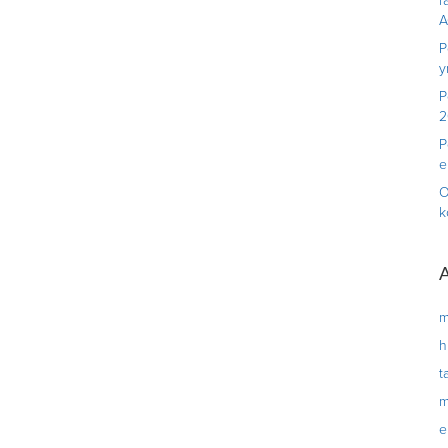
r
A
P
y
P
2
P
e
O
k
A
m
h
t
m
e