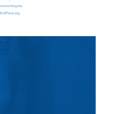
ommenttisyöte
ordPress.org