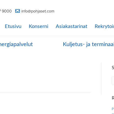
7 9000
info@pohjaset.com
Etusivu
Konserni
Asiakastarinat
Rekrytoi
nergiapalvelut
Kuljetus- ja terminaa
R
P