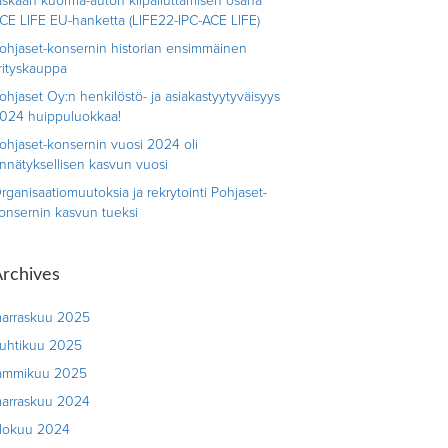
askaan kuorma-auton kilpailuttamisen osana
CE LIFE EU-hanketta (LIFE22-IPC-ACE LIFE)
ohjaset-konsernin historian ensimmäinen
rityskauppa
ohjaset Oy:n henkilöstö- ja asiakastyytyväisyys
024 huippuluokkaa!
ohjaset-konsernin vuosi 2024 oli
nnätyksellisen kasvun vuosi
rganisaatiomuutoksia ja rekrytointi Pohjaset-
onsernin kasvun tueksi
rchives
arraskuu 2025
uhtikuu 2025
ammikuu 2025
arraskuu 2024
lokuu 2024