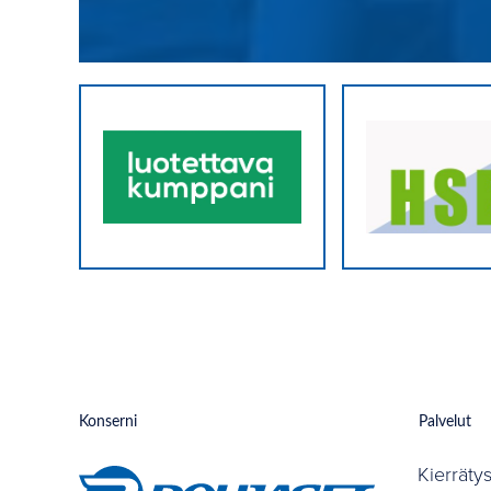
Konserni
Palvelut
Kierräty