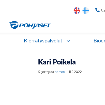
02
Kierrätyspalvelut
Bioe
Kari Poikela
Kirjoittajalta
nomon
|
11.2.2022