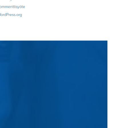
ommenttisyöte
ordPress.org