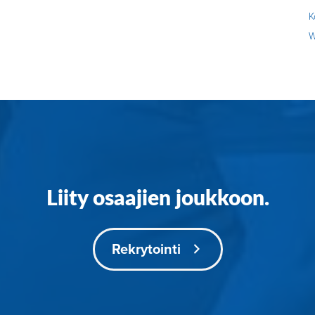
K
W
Liity osaajien joukkoon.
Rekrytointi