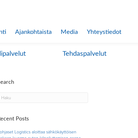
nti
Ajankohtaista
Media
Yhteystiedot
lipalvelut
Tehdaspalvelut
Search
ecent Posts
ohjaset Logistics aloittaa sähkökäyttöisen