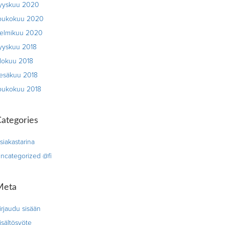
yyskuu 2020
oukokuu 2020
elmikuu 2020
yyskuu 2018
lokuu 2018
esäkuu 2018
oukokuu 2018
ategories
siakastarina
ncategorized @fi
Meta
irjaudu sisään
isältösyöte