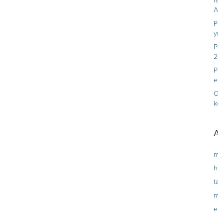
r
A
P
y
P
2
P
e
O
k
A
m
h
t
m
e