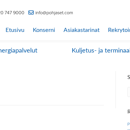
0 747 9000
info@pohjaset.com
Etusivu
Konserni
Asiakastarinat
Rekrytoi
nergiapalvelut
Kuljetus- ja terminaa
R
P