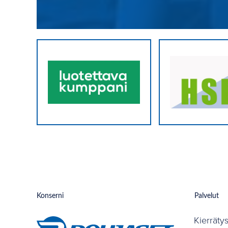
Konserni
Palvelut
Kierräty