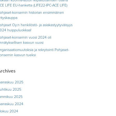
askaan kuorma-auton kilpailuttamisen osana
CE LIFE EU-hanketta (LIFE22-IPC-ACE LIFE)
ohjaset-konsernin historian ensimmäinen
rityskauppa
ohjaset Oy:n henkilöstö- ja asiakastyytyväisyys
024 huippuluokkaa!
ohjaset-konsernin vuosi 2024 oli
nnätyksellisen kasvun vuosi
rganisaatiomuutoksia ja rekrytointi Pohjaset-
onsernin kasvun tueksi
rchives
arraskuu 2025
uhtikuu 2025
ammikuu 2025
arraskuu 2024
lokuu 2024