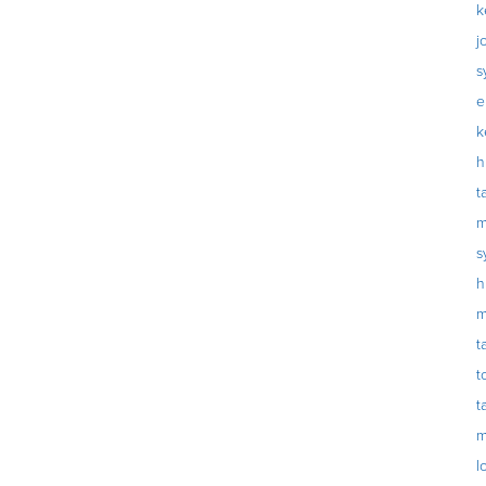
k
j
s
e
k
h
t
m
s
h
m
t
t
t
m
l