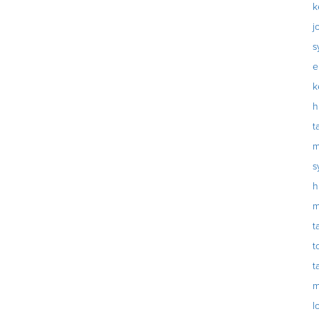
k
j
s
e
k
h
t
m
s
h
m
t
t
t
m
l