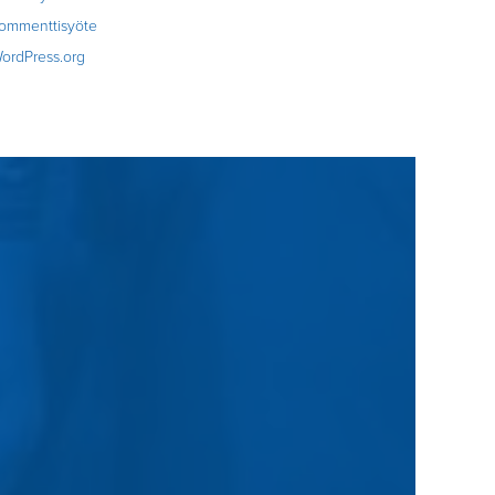
ommenttisyöte
ordPress.org