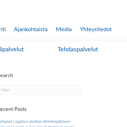
nti
Ajankohtaista
Media
Yhteystiedot
lipalvelut
Tehdaspalvelut
Search
ecent Posts
ohjaset Logistics aloittaa sähkökäyttöisen