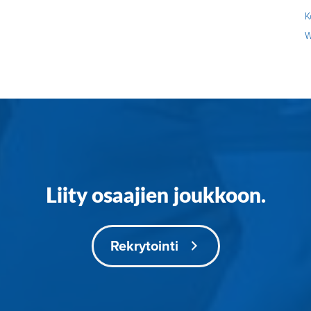
K
W
Liity osaajien joukkoon.
Rekrytointi