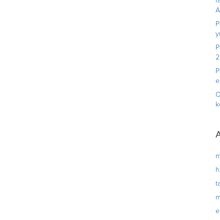
r
A
P
y
P
2
P
e
O
k
A
m
h
t
m
e