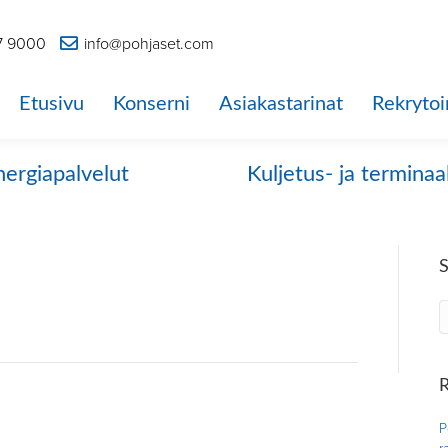
7 9000
info@pohjaset.com
Etusivu
Konserni
Asiakastarinat
Rekrytoi
nergiapalvelut
Kuljetus- ja terminaa
R
P