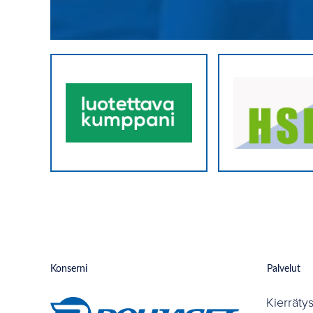
Konserni
Palvelut
Kierräty