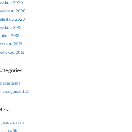
yyskuu 2020
oukokuu 2020
elmikuu 2020
yyskuu 2018
lokuu 2018
esäkuu 2018
oukokuu 2018
ategories
siakastarina
ncategorized @fi
Meta
irjaudu sisään
isältösyöte