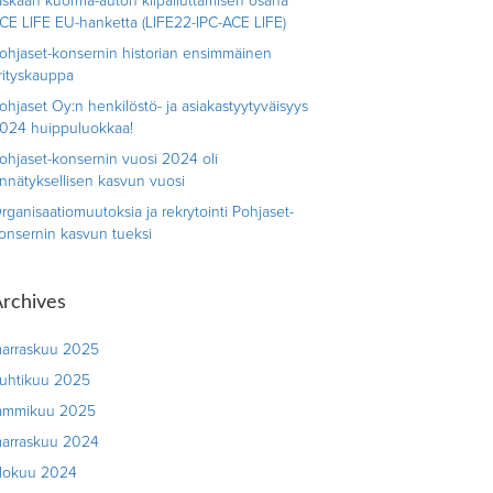
askaan kuorma-auton kilpailuttamisen osana
CE LIFE EU-hanketta (LIFE22-IPC-ACE LIFE)
ohjaset-konsernin historian ensimmäinen
rityskauppa
ohjaset Oy:n henkilöstö- ja asiakastyytyväisyys
024 huippuluokkaa!
ohjaset-konsernin vuosi 2024 oli
nnätyksellisen kasvun vuosi
rganisaatiomuutoksia ja rekrytointi Pohjaset-
onsernin kasvun tueksi
rchives
arraskuu 2025
uhtikuu 2025
ammikuu 2025
arraskuu 2024
lokuu 2024