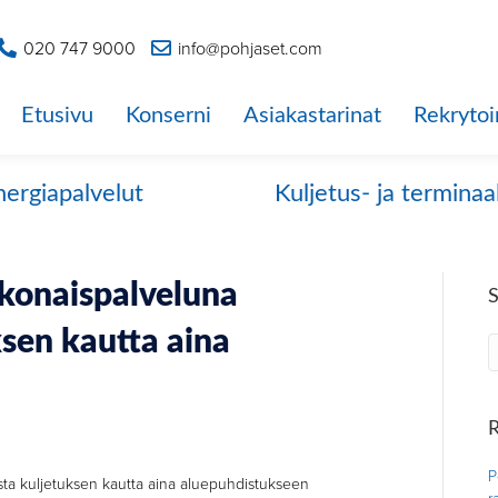
020 747 9000
info@pohjaset.com
Etusivu
Konserni
Asiakastarinat
Rekrytoi
nergiapalvelut
Kuljetus- ja terminaa
okonaispalveluna
ksen kautta aina
R
P
sta kuljetuksen kautta aina aluepuhdistukseen