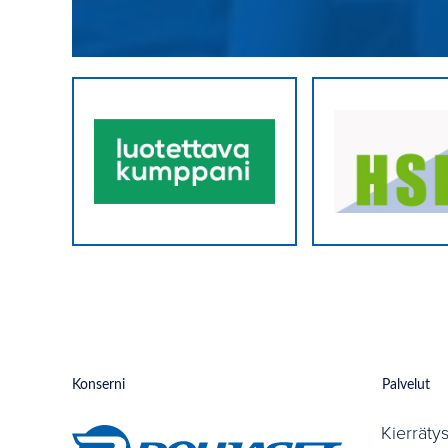
Konserni
Palvelut
Kierräty