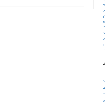
r
A
P
y
P
2
P
e
O
k
A
m
h
t
m
e