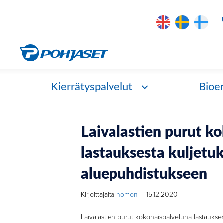
Kierrätyspalvelut
Bioe
Laivalastien purut k
lastauksesta kuljetu
aluepuhdistukseen
Kirjoittajalta
nomon
|
15.12.2020
Laivalastien purut kokonaispalveluna lastaukse