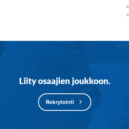
K
W
Liity osaajien joukkoon.
Rekrytointi