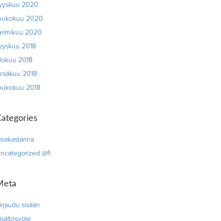
yyskuu 2020
oukokuu 2020
elmikuu 2020
yyskuu 2018
lokuu 2018
esäkuu 2018
oukokuu 2018
ategories
siakastarina
ncategorized @fi
Meta
irjaudu sisään
isältösyöte