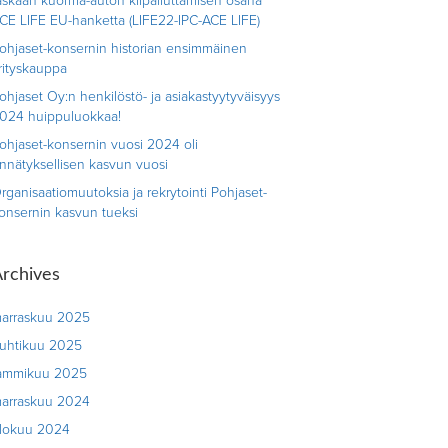
askaan kuorma-auton kilpailuttamisen osana
CE LIFE EU-hanketta (LIFE22-IPC-ACE LIFE)
ohjaset-konsernin historian ensimmäinen
rityskauppa
ohjaset Oy:n henkilöstö- ja asiakastyytyväisyys
024 huippuluokkaa!
ohjaset-konsernin vuosi 2024 oli
nnätyksellisen kasvun vuosi
rganisaatiomuutoksia ja rekrytointi Pohjaset-
onsernin kasvun tueksi
rchives
arraskuu 2025
uhtikuu 2025
ammikuu 2025
arraskuu 2024
lokuu 2024