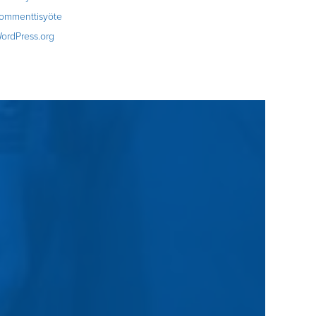
ommenttisyöte
ordPress.org