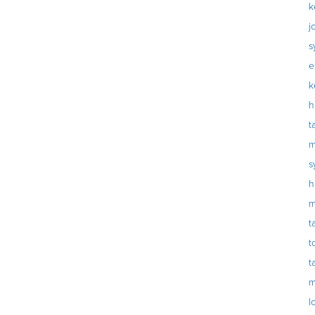
k
j
s
e
k
h
t
m
s
h
m
t
t
t
m
l