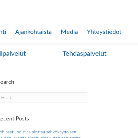
nti
Ajankohtaista
Media
Yhteystiedot
lipalvelut
Tehdaspalvelut
Search
ecent Posts
ohjaset Logistics aloittaa sähkökäyttöisen