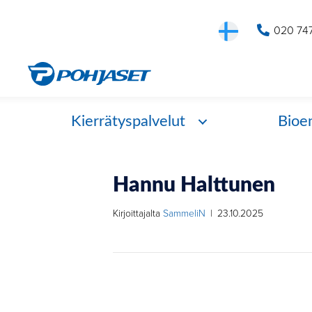
020 74
Kierrätyspalvelut
Bioe
Hannu Halttunen
Kirjoittajalta
SammeliN
|
23.10.2025