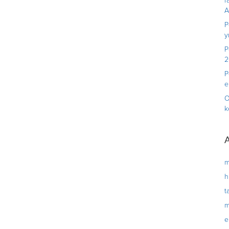
r
A
P
y
P
2
P
e
O
k
A
m
h
t
m
e