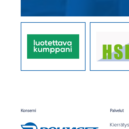
Konserni
Palvelut
Kierräty