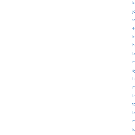
k
j
s
e
k
h
t
m
s
h
m
t
t
t
m
l