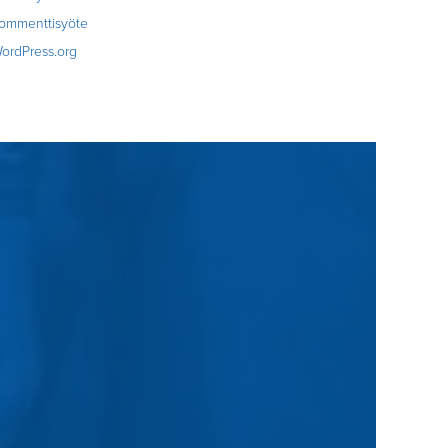
ommenttisyöte
ordPress.org