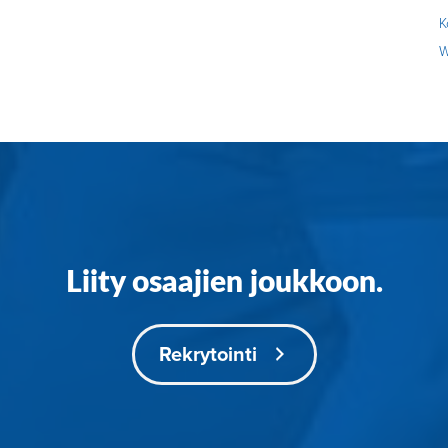
K
W
Liity osaajien joukkoon.
Rekrytointi