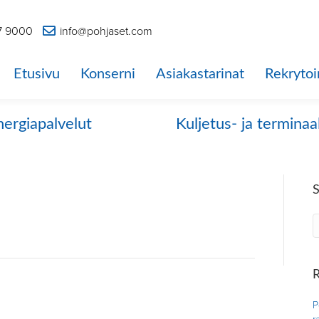
7 9000
info@pohjaset.com
Etusivu
Konserni
Asiakastarinat
Rekrytoi
nergiapalvelut
Kuljetus- ja terminaa
R
P