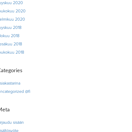
yyskuu 2020
oukokuu 2020
elmikuu 2020
yyskuu 2018
lokuu 2018
esäkuu 2018
oukokuu 2018
ategories
siakastarina
ncategorized @fi
Meta
irjaudu sisään
isältösyöte