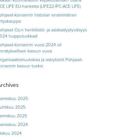
askaan kuorma-auton kilpailuttamisen osana
CE LIFE EU-hanketta (LIFE22-IPC-ACE LIFE)
ohjaset-konsernin historian ensimmäinen
rityskauppa
ohjaset Oy:n henkilöstö- ja asiakastyytyväisyys
024 huippuluokkaa!
ohjaset-konsernin vuosi 2024 oli
nnätyksellisen kasvun vuosi
rganisaatiomuutoksia ja rekrytointi Pohjaset-
onsernin kasvun tueksi
rchives
arraskuu 2025
uhtikuu 2025
ammikuu 2025
arraskuu 2024
lokuu 2024