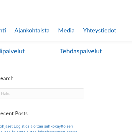
nti
Ajankohtaista
Media
Yhteystiedot
lipalvelut
Tehdaspalvelut
Search
ecent Posts
ohjaset Logistics aloittaa sähkökäyttöisen